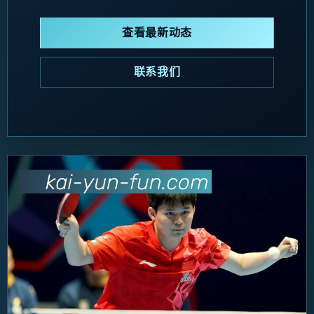
查看最新动态
联系我们