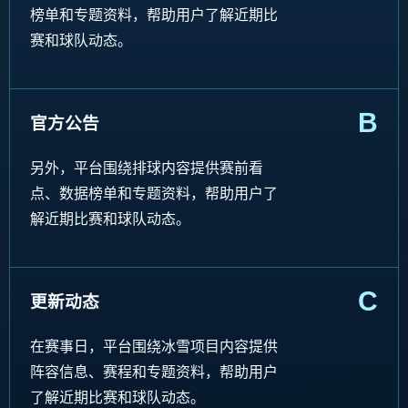
榜单和专题资料，帮助用户了解近期比
赛和球队动态。
B
官方公告
另外，平台围绕排球内容提供赛前看
点、数据榜单和专题资料，帮助用户了
解近期比赛和球队动态。
C
更新动态
在赛事日，平台围绕冰雪项目内容提供
阵容信息、赛程和专题资料，帮助用户
了解近期比赛和球队动态。