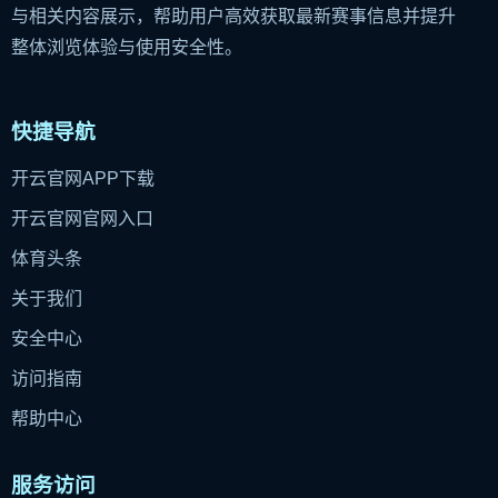
与相关内容展示，帮助用户高效获取最新赛事信息并提升
整体浏览体验与使用安全性。
快捷导航
开云官网APP下载
开云官网官网入口
体育头条
关于我们
安全中心
访问指南
帮助中心
服务访问