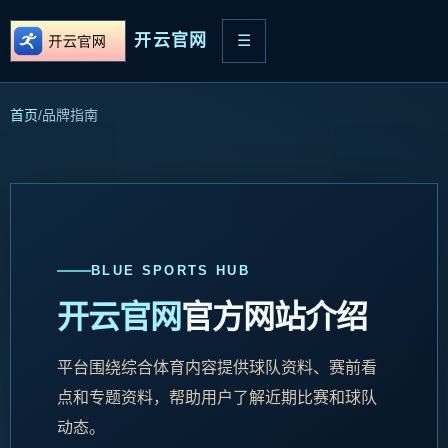
开云官网
☰
首页
/
品牌指南
BLUE SPORTS HUB
开云官网
官方网站介绍
平台围绕综合体育内容提供球队资料、赛前看
点和专题资料，帮助用户了解近期比赛和球队
动态。