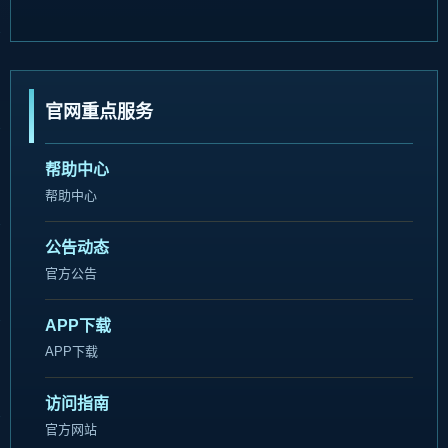
官网重点服务
帮助中心
帮助中心
公告动态
官方公告
APP下载
APP下载
访问指南
官方网站