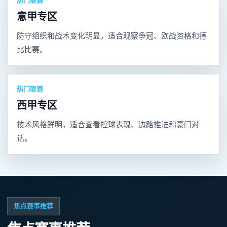
热门联赛
意甲专区
防守组织和战术变化明显，适合观察争冠、欧战资格和德
比比赛。
热门联赛
西甲专区
技术风格鲜明，适合查看控球表现、边路推进和豪门对
话。
焦点赛事推荐