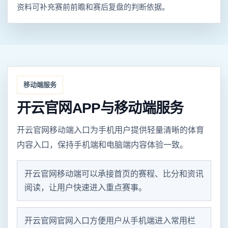
资料可补充赛前前瞻和赛后复盘的判断依据。
移动端服务
开云官网APP与移动端服务
开云官网移动端入口为手机用户提供轻量清晰的体育
内容入口，保持手机端和电脑端内容体验一致。
开云官网移动端可以承接首页的赛程、比分和资讯
阅读，让用户快速进入重点赛事。
开云官网官网入口方便用户从手机端进入常用栏