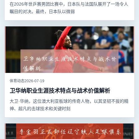
在2026年世乒赛男团比赛中，日本队与法国队展开了一场令人
瞩目的对决。最终，日本队以微弱
体育动态
2026-07-19
卫华纳职业生涯技术特点与战术价值解析
大卫·华纳，这位澳大利亚板球的传奇人物，以其坚韧不拔的精
神、超凡的击球技术和关键时刻