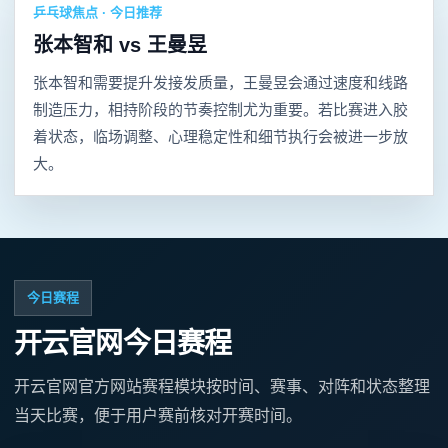
乒乓球焦点 · 今日推荐
张本智和 vs 王曼昱
张本智和需要提升发接发质量，王曼昱会通过速度和线路
制造压力，相持阶段的节奏控制尤为重要。若比赛进入胶
着状态，临场调整、心理稳定性和细节执行会被进一步放
大。
今日赛程
开云官网今日赛程
开云官网官方网站赛程模块按时间、赛事、对阵和状态整理
当天比赛，便于用户赛前核对开赛时间。