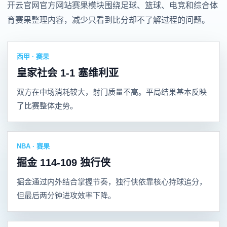
开云官网官方网站赛果模块围绕足球、篮球、电竞和综合体
育赛果整理内容，减少只看到比分却不了解过程的问题。
西甲 · 赛果
皇家社会 1-1 塞维利亚
双方在中场消耗较大，射门质量不高。平局结果基本反映
了比赛整体走势。
NBA · 赛果
掘金 114-109 独行侠
掘金通过内外结合掌握节奏，独行侠依靠核心持球追分，
但最后两分钟进攻效率下降。