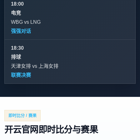
18:00
电竞
WBG vs LNG
强强对话
18:30
排球
天津女排 vs 上海女排
联赛决赛
即时比分 / 赛果
开云官网即时比分与赛果