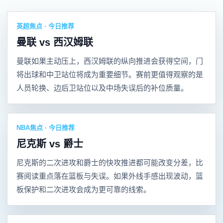
英超焦点 · 今日推荐
曼联 vs 西汉姆联
曼联如果主动压上，西汉姆联的纵向推进会获得空间，门
将出球和中卫站位将成为重要细节。赛前更值得观察的是
人员轮换、边后卫站位以及中场失误后的补位质量。
NBA焦点 · 今日推荐
尼克斯 vs 爵士
尼克斯的二次进攻和爵士的快攻推进都可能改变分差，比
赛阅读重点落在篮板与失误。如果外线手感出现波动，篮
板保护和二次进攻会成为更可靠的线索。