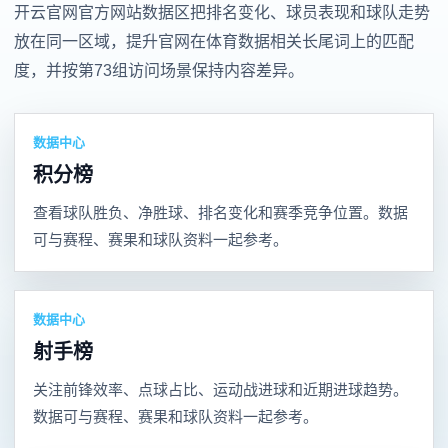
开云官网官方网站数据区把排名变化、球员表现和球队走势
放在同一区域，提升官网在体育数据相关长尾词上的匹配
度，并按第73组访问场景保持内容差异。
数据中心
积分榜
查看球队胜负、净胜球、排名变化和赛季竞争位置。数据
可与赛程、赛果和球队资料一起参考。
数据中心
射手榜
关注前锋效率、点球占比、运动战进球和近期进球趋势。
数据可与赛程、赛果和球队资料一起参考。