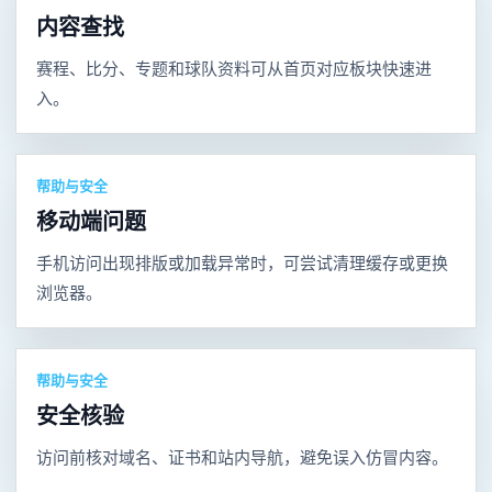
内容查找
赛程、比分、专题和球队资料可从首页对应板块快速进
入。
帮助与安全
移动端问题
手机访问出现排版或加载异常时，可尝试清理缓存或更换
浏览器。
帮助与安全
安全核验
访问前核对域名、证书和站内导航，避免误入仿冒内容。