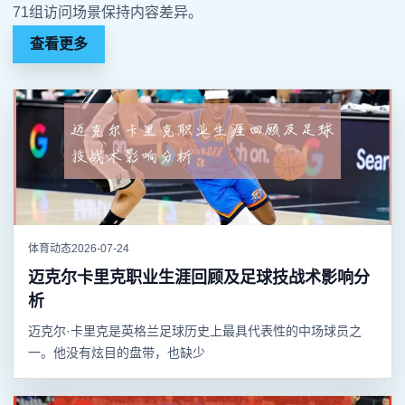
71组访问场景保持内容差异。
查看更多
体育动态
2026-07-24
迈克尔卡里克职业生涯回顾及足球技战术影响分
析
迈克尔·卡里克是英格兰足球历史上最具代表性的中场球员之
一。他没有炫目的盘带，也缺少