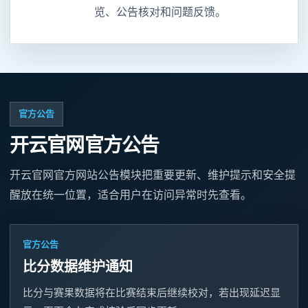
览、公告核对和问题反馈。
官方公告
开云官网官方公告
开云官网官方网站公告模块把重要更新、维护提示和安全提
醒放在统一位置，适合用户在访问异常时先查看。
官方公告
比分数据维护通知
比分与赛果数据将在比赛结束后继续校对，若出现延迟显