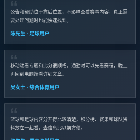
公告和帮助位于靠后位置，不影响查看赛事内容，真正需
要处理问题时也能快速找到。
陈先生 · 足球用户
移动端看专题和比分很顺畅，通勤时可以先看赛程，晚上
再回到电脑端看详细文章。
吴女士 · 综合体育用户
篮球和足球内容分开得比较清楚，积分榜、赛果和球队资
料放在一起看，查信息比以前方便。