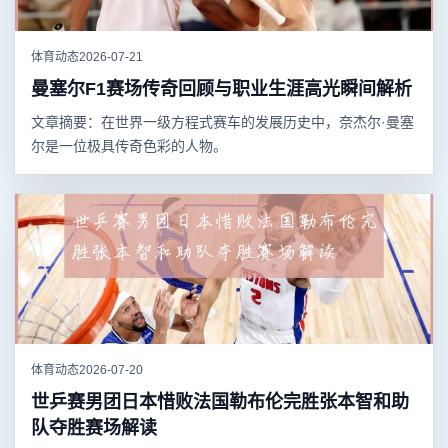
体育动态
2026-07-21
曼塞尔F1赛场传奇回顾与职业生涯高光瞬间解析
文章摘要：在世界一级方程式赛车的发展历史中，奈杰尔·曼塞
尔是一位极具传奇色彩的人物。
体育动态
2026-07-20
世乒赛男团日本惜败法国勒布伦完胜张本智和助
队夺胜赛场解读