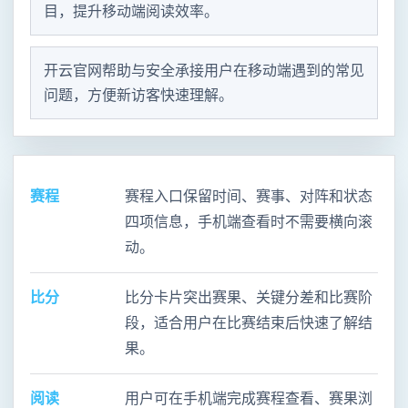
目，提升移动端阅读效率。
开云官网帮助与安全承接用户在移动端遇到的常见
问题，方便新访客快速理解。
赛程
赛程入口保留时间、赛事、对阵和状态
四项信息，手机端查看时不需要横向滚
动。
比分
比分卡片突出赛果、关键分差和比赛阶
段，适合用户在比赛结束后快速了解结
果。
阅读
用户可在手机端完成赛程查看、赛果浏