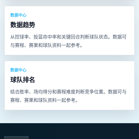
数据中心
数据趋势
从控球率、投篮命中率和关键回合判断球队状态。数据可
与赛程、赛果和球队资料一起参考。
数据中心
球队排名
结合胜率、场均得分和赛程难度判断竞争位置。数据可与
赛程、赛果和球队资料一起参考。