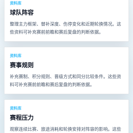
资料库
球队阵容
整理主力框架、替补深度、伤停变化和近期轮换情况。这
些资料可补充赛前前瞻和赛后复盘的判断依据。
资料库
赛事规则
补充赛制、积分规则、晋级方式和同分比较条件。这些资
料可补充赛前前瞻和赛后复盘的判断依据。
资料库
赛程压力
观察连续比赛、旅途消耗和轮换安排对阵容的影响。这些